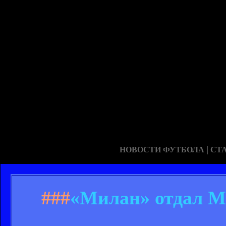
|
НОВОСТИ ФУТБОЛА
СТ
###
«Милан» отдал М