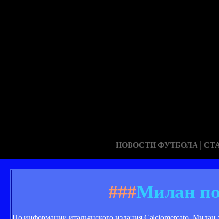
|
НОВОСТИ ФУТБОЛА
СТ
###
Милан по
По информации итальянского издания Calciomercato, Милан